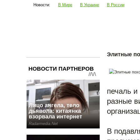
Новости:
В Мире
В Украине
В России
Наука и техника
Шоубиз
Политика
Би
Элитные по
печаль и
разные в
организа
В подавл