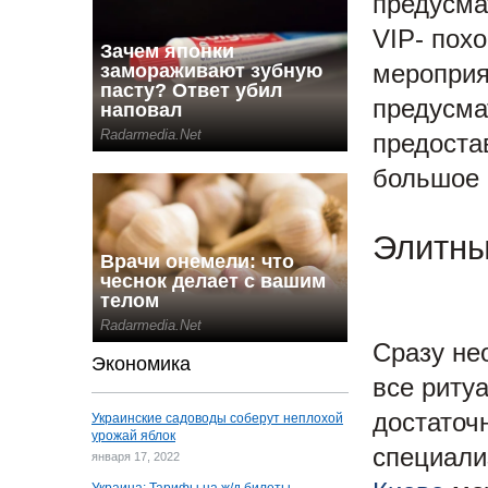
предусма
VIP- пох
мероприя
предусма
предоста
большое 
Элитны
Сразу не
Экономика
все риту
достаточ
Украинские садоводы соберут неплохой
урожай яблок
специали
января 17, 2022