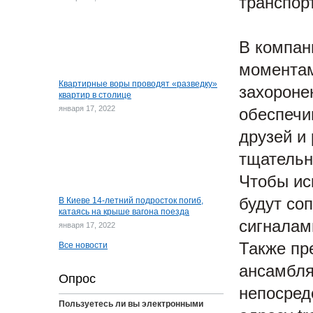
транспор
В компан
моментам
Квартирные воры проводят «разведку»
захороне
квартир в столице
января 17, 2022
обеспечи
друзей и
тщательн
Чтобы ис
будут со
В Киеве 14-летний подросток погиб,
катаясь на крыше вагона поезда
сигналам
января 17, 2022
Также пр
Все новости
ансамбля
Опрос
непосред
Пользуетесь ли вы электронными