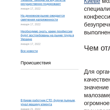
Киеве
мож
Украина: Тарифы на ж/д билеты
несущественно подорожают
специали
января 17, 2022
конфесси
На денежном рынке ожидается
смягчения напряженности
безупреч
января 17, 2022
выполнен
Необходимо знать: какие профессии
будут востребованы на рынке труда в
Украине
января 17, 2022
Чем от
Все новости
Происшествия
Для орга
качестве
значение
малозаме
В Киеве работник СТО, будучи пьяным,
огромное
угнал машину клиента
января 21, 2022