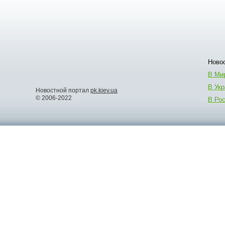
Новос
В Ми
В Укр
Новостной портал
pk.kiev.ua
© 2006-2022
В Ро