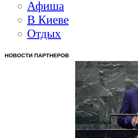
Афиша
В Киеве
Отдых