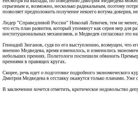
Несмотря на выпады, по поведению Дмитрия Медведева можно с
серьезным и, возможно, несколько радикальным, поэтому потр
позволяет предположить получение некоего вотума доверия, не
Лидер "Справедливой России" Николай Левичев, тем не менее, 
что есть план развития, который упомянут как серия мер для р
институциональных механизмов, и Медведев согласовал это на
Геннадий Зюганов, судя по его выступлению, возмущен, что его
мнению Медведева, время изменилось, и изменились экономичес
небольших прениях. Политологи поспешили обвинить Премьера 
прениями в правящих кругах.
Скорее, речь идет о подготовке подробного экономического ку
Дмитрия Медведева в отставку окажутся только планами. Уже с
В заключении хочется отметить, критическое недовольство деп