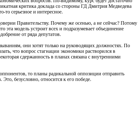
ономических вопросов. По-видимому, курс будет достаточно
ликатная критика доклада со стороны ГД Дмитрия Медведева
о-то серьезное и интересное.
доверии Правительству. Почему же осенью, а не сейчас? Потому
что эта модель устроит всех и подразумевает объединение
обрение от ряда депутатов.
азываниям, они хотят только на руководящих должностях. По
зать, что вопрос стагнации экономики растворился в
которая сдержанность в планах связана с внутренними
е оппонентов, то планы радикальной оппозиции отправить
Это, безусловно, относится к его победе.