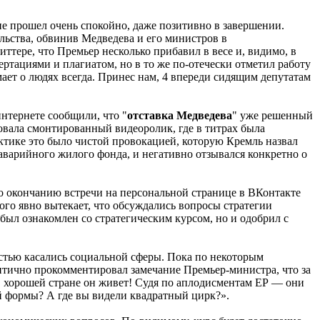
ие прошел очень спокойно, даже позитивно в завершении.
ьства, обвинив Медведева и его министров в
ттере, что Премьер несколько прибавил в весе и, видимо, в
ртациями и плагиатом, но в то же по-отечески отметил работу
ает о людях всегда. Принес нам, 4 впереди сидящим депутатам
интернете сообщили, что "
отставка Медведева
" уже решенный
овала смонтированный видеоролик, где в титрах была
тике это было чистой провокацией, которую Кремль назвал
аварийного жилого фонда, и негативно отзывался конкретно о
 окончанию встречи на персональной странице в ВКонтакте
ого явно вытекает, что обсуждались вопросы стратегии
был ознакомлен со стратегическим курсом, но и одобрил с
астью касались социальной сферы. Пока по некоторым
Критично прокомментировал замечание Премьер-министра, что за
В хорошей стране он живет! Судя по аплодисментам ЕР — они
й формы? А где вы видели квадратный цирк?».