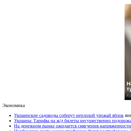
Экономика
Украинские садоводы соберут неплохой урожай яблок
янв
Украина: Тарифы на ж/д билеты несущественно подорож
На денежном рынке ожидается смягчения напряженности