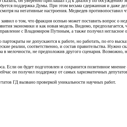
казать, он уверенно приглашал ГД к диалогу по обсуждению эк
ебуется поддержка Думы. При этом весьма сдержанная и даже де
смотря на негативные настроения. Медведев противопоставил чт
заявил о том, что фракция осенью может поставить вопрос о не
азвития экономики и как новая модель. Видимо, предполагается, 
правление с Владимиром Путиным, а также получил негласное од
 партократы не допускаются к работе, но работать, по его выск
кие реалии, соответственно, и состав правительства. Нужно ска
в мелочности, не предположив другого сценария. Возможно, не
рса. Если он будет подготовлен и сохранится позитивное мнени
ейчас он получил поддержку от самых харизматичных депутатов. 
утатов ГД вызвано проверкой уникальности научных работ.