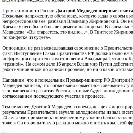
Премьер-министр России
Дмитрий Медведев впервые отчитал
Несколько напряженную обстановку, которую задал в своем вы
непрофессионализме, разбавил Владимир Жириновский. Он начал 
Кремле у него было больше времени на спортзал. В своем выс
Медведева: «Вы стараетесь, это видно…». В Твиттере Жириновс
по конфетке из буфета».
Оппозиция, не раз высказывавшая свое мнение о Правительстве
факт. Выступление Главы Правительства РФ должно было начать
информация о критическом отношении Владимира Путина к Каб
«грязной». На самом деле 16 апреля Владимир Путин действит
работе чиновников по данной проблеме, но ни о какой отставке
Напомним, что в понедельник Премьер-министр РФ Дмитрий М
Медведев написал, что согласовано совместное совещание с уч
экономического развития России, которые будут впоследствии 
согласованием последующего участия в процессе.
Тем не менее, Дмитрий Медведев в своем докладе сконцентрир
результатам Правительства звучали аплодисменты из зала (все
20 лет люди привыкли к определенному уровню благосостояни
тоже!» Со стороны такую реакцию можно описать крылатой фр