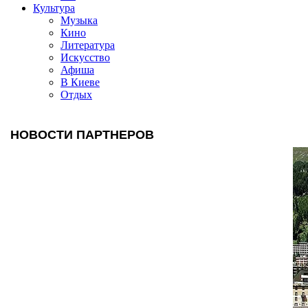
Культура
Музыка
Кино
Литература
Искусство
Афиша
В Киеве
Отдых