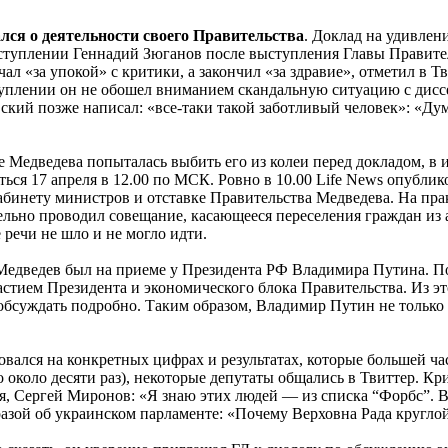
ся о деятельности своего Правительства
. Доклад на удивлен
ступлении Геннадий Зюганов после выступления Главы Правител
«за упокой» с критики, а закончил «за здравие», отметил в Тви
туплении он не обошел вниманием скандальную ситуацию с диссе
кий позже написал: «все-таки такой заботливый человек»: «Дум
 Медведева попыталась выбить его из колеи перед докладом, в 
ся 17 апреля в 12.00 по МСК. Ровно в 10.00 Life News опублик
инету министров и отставке Правительства Медведева. На прак
ельно проводил совещание, касающееся переселения граждан из 
 речи не шло и не могло идти.
едведев был на приеме у Президента РФ Владимира Путина. По
астием Президента и экономического блока Правительства. Из эт
обсуждать подробно. Таким образом, Владимир Путин не только 
овался на конкретных цифрах и результатах, которые большей ч
го около десяти раз), некоторые депутаты общались в Твиттер. 
я, Сергей Миронов: «Я знаю этих людей — из списка “Форбс”. 
азой об украинском парламенте: «Почему Верховна Рада кругло