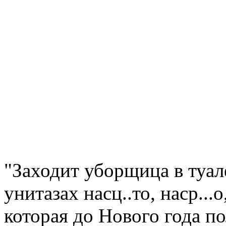
"Заходит уборщица в туал
унитазах насц..то, наср..
которая до Нового года п