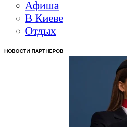
Афиша
В Киеве
Отдых