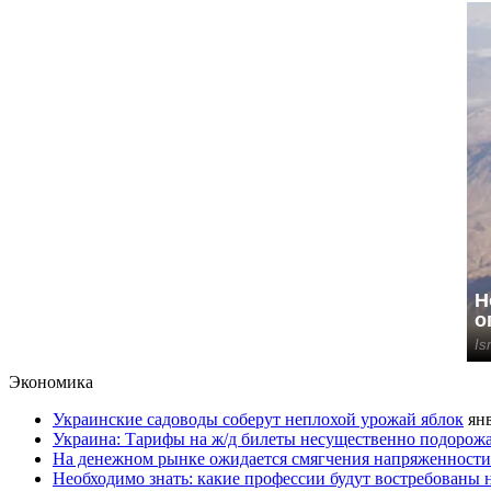
Экономика
Украинские садоводы соберут неплохой урожай яблок
янв
Украина: Тарифы на ж/д билеты несущественно подорож
На денежном рынке ожидается смягчения напряженности
Необходимо знать: какие профессии будут востребованы 