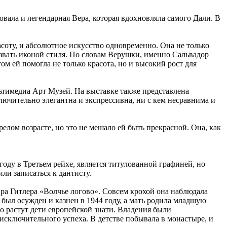
овала и легендарная Вера, которая вдохновляла самого Дали. В
соту, и абсолютное искусство одновременно. Она не только
звать иконой стиля. По словам Верушки, именно Сальвадор
ом ей помогла не только красота, но и высокий рост для
ьтимедиа Арт Музей. На выставке также представлена
ючительно элегантна и экспрессивна, ни с кем несравнима и
елом возрасте, но это не мешало ей быть прекрасной. Она, как
году в Третьем рейхе, является титулованной графиней, но
ли записаться к дантисту.
ра Гитлера «Волчье логово». Совсем крохой она наблюдала
 был осужден и казнен в 1944 году, а мать родила младшую
о растут дети европейской знати. Владения были
исключительного успеха. В детстве побывала в монастыре, и