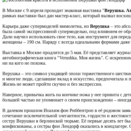
В Москве с 9 апреля проходит знаковая выставка "
Верушка. Ав
рамках выставки был дан мастер-класс, который вызвал восхи
Карьера даже супермоделей мимолетна, но
Верушка
– это абс
была самой экспрессивной супермоделью, под влиянием ее обр
Дали научил использовать свое тело, как инструмент для перед
женщины – 190 см. Наряду c всегда идеальными формами даже в
Выставка в Москве продлится до 5 мая. Её представляет журн
автобиографическая книга "Verushka. Моя жизнь". С искренни
ни на кого не похожа.
Верушка – это символ уходящей эпохи торжественного шествия м
и многие люди, сделавшие вклад в искусство, предпочитала и п
Жизнь не может пройти скучно и без экспрессии.
Наверное, привычка жить на кончике ножа у нее привита с детс
большей частью не упоминает о своем происхождении – иногда,
В далеком прошлом Иоахим фон Риббентроп в её родовом замке
сочетание исключительной элегантности, гордости и жестокости
сестру Верушки в берлинской тюрьме. Её первые десять лет бы
конфискованы, а сестры фон Лендорф оказались в концлагере. 