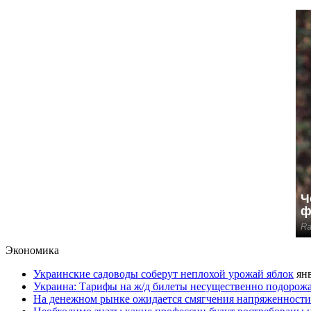
Экономика
Украинские садоводы соберут неплохой урожай яблок
янв
Украина: Тарифы на ж/д билеты несущественно подорож
На денежном рынке ожидается смягчения напряженности