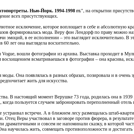
топортреты. Нью-Йорк. 1994-1998 гг.
", на открытии присутств
щение всех присутствующих.
олютное исключение, которое воплощает в себе и абсолютную кра
азов формировалась мода. Веру фон Лендорф по праву можно на
ачи эмоций, в ее исполнении – это выглядит исключительно. В эт
 60 лет она выглядела восхитительно.
ал Vogue, вошли фотографии из архива. Выставка проходит в Мул
м восхищением всматриваешься в фотографии – она красива, искл
оды. Она появлялась в разных образах, позировала и в очень зр
редпочитает жить для искусства.
тва. В настоящий момент Верушке 73 года, родилась она в 1939 
 когда пользуется случаем забронировать переполненный отель и
 устраивал встречи. А в ближнем лесу размещалась штаб-кварти
. Отец Веры участвовал в заговоре против фюрера, в результате
ли драматичными и совсем не напоминали сказку, в которой част
Она научилась жить, совмещать противоположности и достигать 