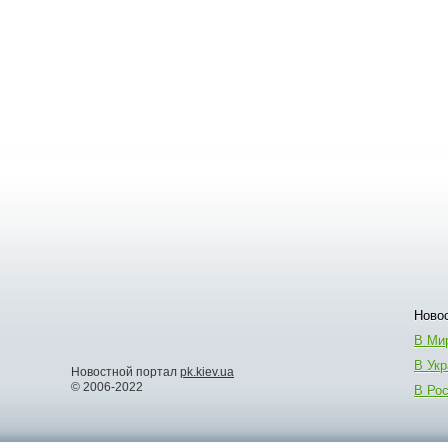
Новос
В Ми
В Укр
Новостной портал
pk.kiev.ua
© 2006-2022
В Ро