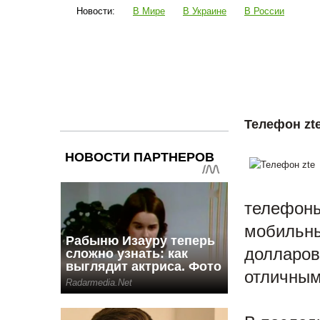
Новости:
В Мире
В Украине
В России
Наука и техника
Шоубиз
Политика
Би
Телефон zt
телефоны
мобильны
долларов
отличным