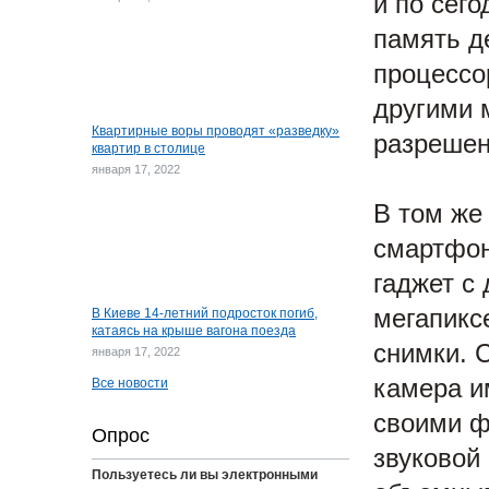
и по сег
память д
процессо
другими 
Квартирные воры проводят «разведку»
разрешен
квартир в столице
января 17, 2022
В том же
смартфон
гаджет с
мегапикс
В Киеве 14-летний подросток погиб,
катаясь на крыше вагона поезда
снимки. 
января 17, 2022
камера и
Все новости
своими ф
Опрос
звуковой
Пользуетесь ли вы электронными