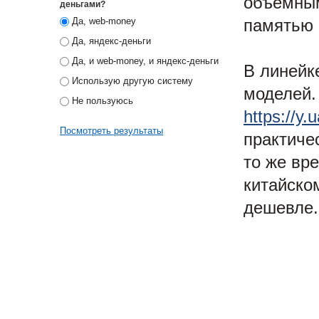
объемным
деньгами?
памятью 
Да, web-money
Да, яндекс-деньги
Да, и web-money, и яндекс-деньги
В линейк
Использую другую систему
моделей.
Не пользуюсь
https://y
Посмотреть результаты
практиче
то же вр
китайско
дешевле.