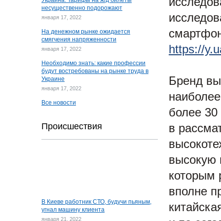
исследов
Украина: Тарифы на ж/д билеты
несущественно подорожают
исследов
января 17, 2022
смартфон
На денежном рынке ожидается
смягчения напряженности
https://y
января 17, 2022
Необходимо знать: какие профессии
будут востребованы на рынке труда в
Бренд вы
Украине
января 17, 2022
наиболее
Все новости
более 30
в рассма
Происшествия
высокоте
высокую 
которым 
вполне п
В Киеве работник СТО, будучи пьяным,
китайска
угнал машину клиента
января 21, 2022