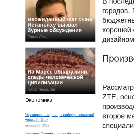
В послед
городов.
бюджетны
хорошей 
дизайном
Произв
Рассматр
ZTE, осн
Экономика
производ
второе м
Украинские садоводы соберут неплохой
урожай яблок
специали
января 17, 2022