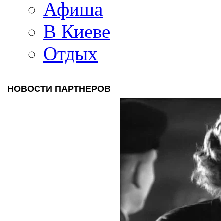
Афиша
В Киеве
Отдых