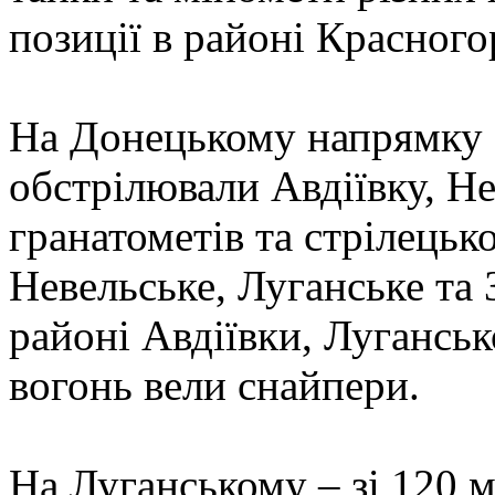
позиції в районі Красного
На Донецькому напрямку з
обстрілювали Авдіївку, Не
гранатометів та стрілецьк
Невельське, Луганське та
районі Авдіївки, Лугансь
вогонь вели снайпери.
На Луганському – зі 120 