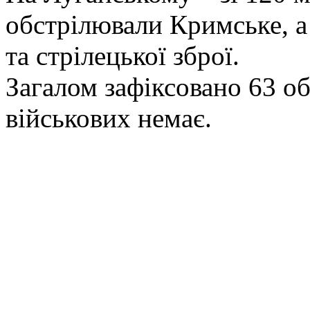
обстрілювали Кримське, а 
та стрілецької зброї.
Загалом зафіксовано 63 о
військових немає.