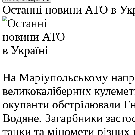
Останні новини АТО в Укр
На Маріупольському напря
великокаліберних кулеметі
окупанти обстрілювали Гн
Водяне. Загарбники заст
танки та міномети різних