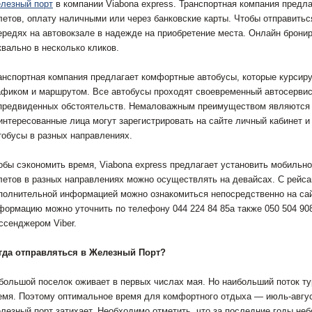
лезный порт
в компании Viabona express. Транспортная компания предл
летов, оплату наличными или через банковские карты. Чтобы отправитьс
ередях на автовокзале в надежде на приобретение места. Онлайн брони
квально в несколько кликов.
анспортная компания предлагает комфортные автобусы, которые курсир
афиком и маршрутом. Все автобусы проходят своевременный автосервис
предвиденных обстоятельств. Немаловажным преимуществом являются 
интересованные лица могут зарегистрировать на сайте личный кабинет и
тобусы в разных направлениях.
обы сэкономить время, Viabona express предлагает установить мобильн
летов в разных направлениях можно осуществлять на девайсах. С рейса
полнительной информацией можно ознакомиться непосредственно на сай
формацию можно уточнить по телефону 044 224 84 85а также 050 504 90
ссенджером Viber.
гда отправляться в Железный Порт?
большой поселок оживает в первых числах мая. Но наибольший поток т
емя. Поэтому оптимальное время для комфортного отдыха — июль-авгус
лезный порт затихает. Необходимо отметить, что за последние годы не