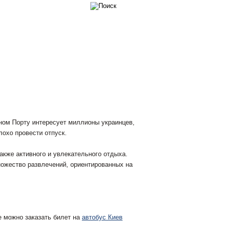
то
Происшествия
Культура
ом Порту интересует миллионы украинцев,
охо провести отпуск.
акже активного и увлекательного отдыха.
ожество развлечений, ориентированных на
е можно заказать билет на
автобус Киев