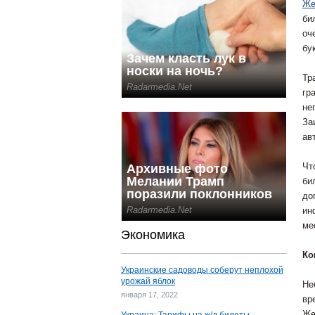
Же
би
оч
бу
Тр
гр
не
За
ав
Чт
би
до
ин
ме
Экономика
Ко
Украинские садоводы соберут неплохой
урожай яблок
Не
января 17, 2022
вр
Же