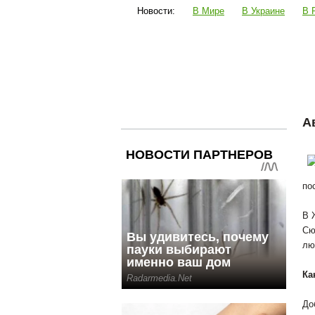
Новости:
В Мире
В Украине
В 
Наука и техника
Шоубиз
Пол
А
по
В 
Сю
лю
Ка
До