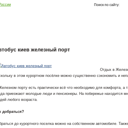
России
Поиск по сайту:
итика
Бизнес
Экономика
Спорт
Общество
Ав
втобус киев железный порт
Отдых в Железн
скольку в этом курортном посёлке можно существенно сэкономить и непл
Железном порту есть практически всё что необходимо для комфорта, а т
да приезжают молодые люди и пенсионеры. На побережье находится мн
дей любого возраста.
к добраться?
браться до курортного поселка можно на собственном автомобиле. Такж