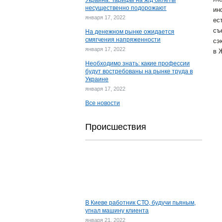
Украина: Тарифы на ж/д билеты
несущественно подорожают
ин
января 17, 2022
ес
съ
На денежном рынке ожидается
смягчения напряженности
сэ
января 17, 2022
в 
Необходимо знать: какие профессии
будут востребованы на рынке труда в
Украине
января 17, 2022
Все новости
Происшествия
В Киеве работник СТО, будучи пьяным,
угнал машину клиента
января 21, 2022