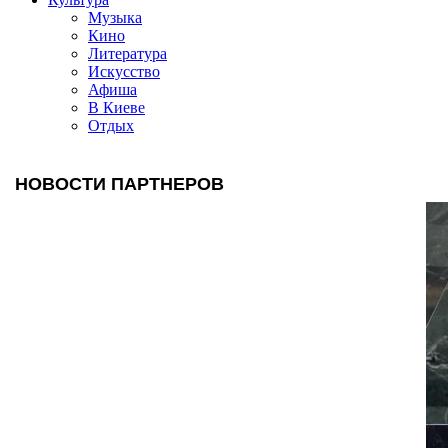
Музыка
Кино
Литература
Искусство
Афиша
В Киеве
Отдых