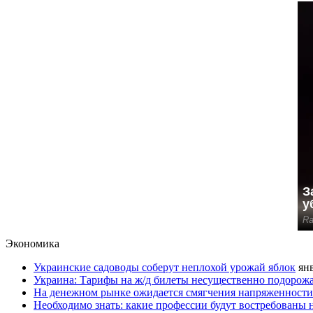
Экономика
Украинские садоводы соберут неплохой урожай яблок
янв
Украина: Тарифы на ж/д билеты несущественно подорож
На денежном рынке ожидается смягчения напряженности
Необходимо знать: какие профессии будут востребованы 