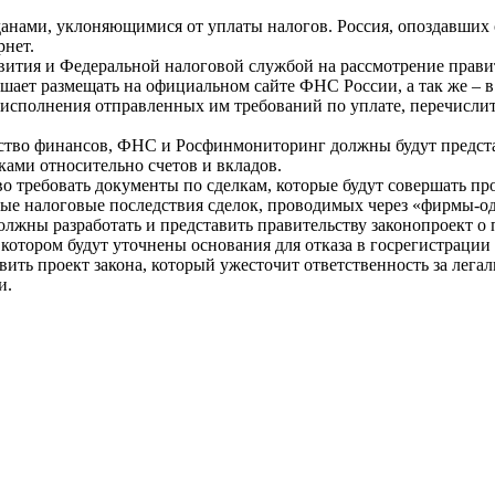
анами, уклоняющимися от уплаты налогов. Россия, опоздавших с
рнет.
ития и Федеральной налоговой службой на рассмотрение правит
решает размещать на официальном сайте ФНС России, а так же –
в исполнения отправленных им требований по уплате, перечисли
тво финансов, ФНС и Росфинмониторинг должны будут представ
ами относительно счетов и вкладов.
во требовать документы по сделкам, которые будут совершать п
нные налоговые последствия сделок, проводимых через «фирмы-о
олжны разработать и представить правительству законопроект о 
 котором будут уточнены основания для отказа в госрегистраци
ь проект закона, который ужесточит ответственность за легал
и.