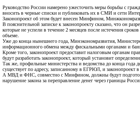
Руководство России намерено ужесточить меры борьбы с гражд
вносить в черные списки и публиковать их в СМИ и сети Инте
Законопроект об этом будет внесен Минфином, Минжкономразв
В пояснительной записке к законопроекту сказано, что он раз
которые не успели в течение 2 месяцев после истечения сроко
объеме.
Уже до конца нынешнего года, Минэкономразвития, Министерс
информационного обмена между фискальными органами и банк
Кроме того, законопроект предоставит налоговым органам пра
будут разработать законопроект, который установит определе
Так же, профильные министерства и ведомства до конца года д
существует по адресу, записанному в ЕГРЮЛ, и законопроект в
А МВД и ФНС, совместно с Минфином, должны будут подготовит
нарушение закона за переправление денег через границы Росси