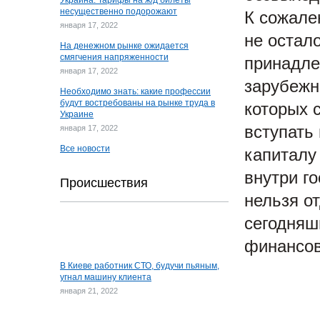
Украина: Тарифы на ж/д билеты
несущественно подорожают
К сожале
января 17, 2022
не остал
На денежном рынке ожидается
смягчения напряженности
принадле
января 17, 2022
зарубежны
Необходимо знать: какие профессии
будут востребованы на рынке труда в
которых 
Украине
вступать
января 17, 2022
Все новости
капиталу
внутри г
Происшествия
нельзя о
сегодняш
финансов
В Киеве работник СТО, будучи пьяным,
угнал машину клиента
января 21, 2022