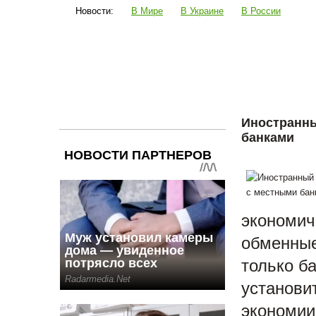
Новости:
В Мире
В Украине
В России
Наука и техника
Шоубиз
Политика
Би
Иностранны
банками
экономич
обменные
только б
установи
экономии