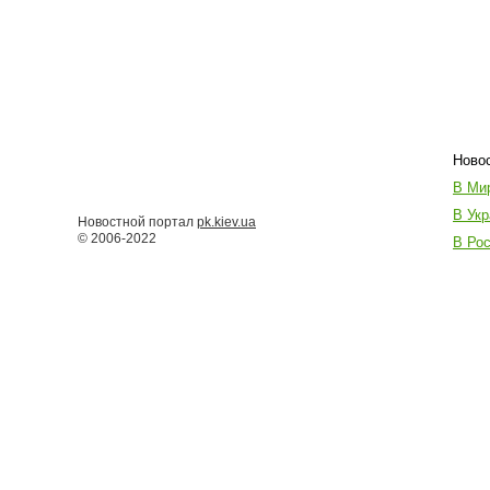
Новос
В Ми
В Укр
Новостной портал
pk.kiev.ua
© 2006-2022
В Ро