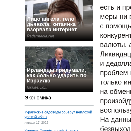
есть и пр
меры ни 
с помощь
конкурен
валюты, 
Ликвидац
и дедолл
проблем 
только и
на обмен
Экономика
произойд
воспольз
Украинские садоводы соберут неплохой
урожай яблок
На данны
января 17, 2022
безвыход